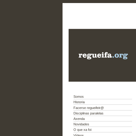
Somos
Historia
Facerse regueifeir@
Disciplinas paralelas
Axenda
Novidades
O que xa foi
Vídeos