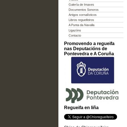
Galería de Imaxes
Documentos Sonoros
Artigos xornalísticos
Libros regueifeiros
A Punta da Navalla
Ligazóns
Contacto
Promovendo a regueifa
nas Deputacións de
Pontevedra e A Coruña
Regueifa en liña