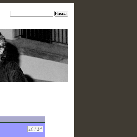
10
/
14