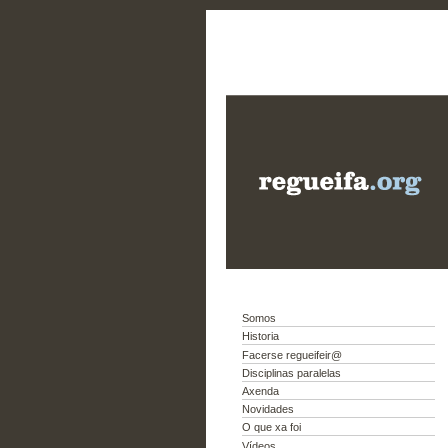
Somos
Historia
Facerse regueifeir@
Disciplinas paralelas
Axenda
Novidades
O que xa foi
Vídeos