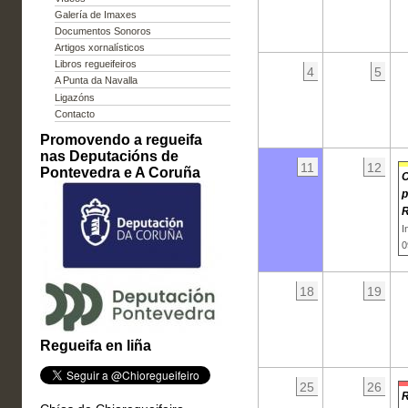
Galería de Imaxes
Documentos Sonoros
Artigos xornalísticos
Libros regueifeiros
4
5
A Punta da Navalla
Ligazóns
Contacto
Promovendo a regueifa
nas Deputacións de
11
12
Pontevedra e A Coruña
p
R
I
0
18
19
Regueifa en liña
25
26
R