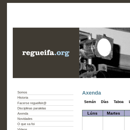
Axenda
Somos
Historia
Semán
Días
Taboa
Facerse regueifeir@
Disciplinas paralelas
Lúns
Martes
Axenda
Novidades
O que xa foi
Vídeos