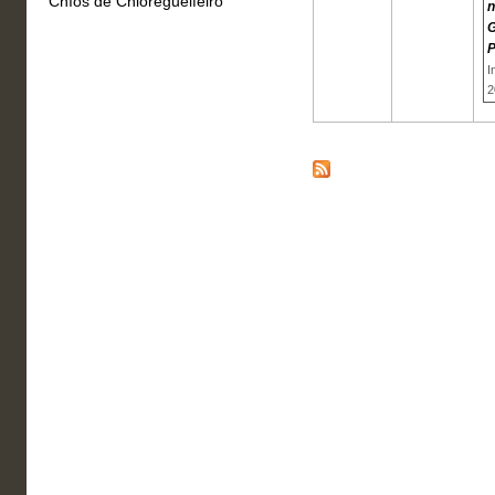
Chíos de Chioregueifeiro
n
G
P
I
2