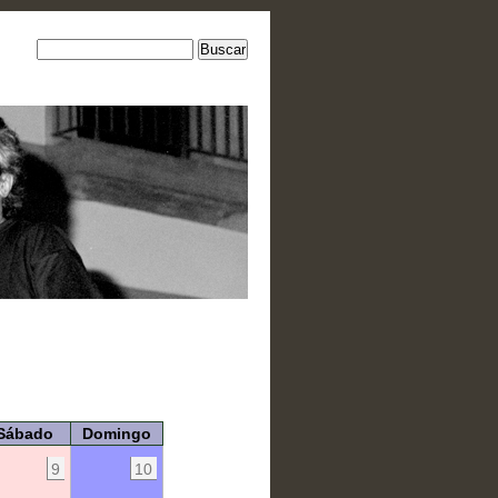
Sábado
Domingo
9
10