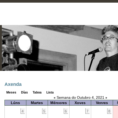
Axenda
Meses
Días
Taboa
Lista
Semana do Outubro 4, 2021
«
»
Lúns
Martes
Mércores
Xoves
Venres
4
5
6
7
8