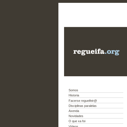
Somos
Historia
Facerse regueifeir@
Disciplinas paralelas
Axenda
Novidades
O que xa foi
Vídeos