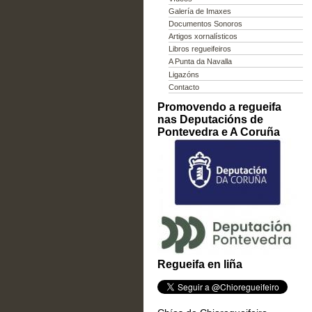
Galería de Imaxes
Documentos Sonoros
Artigos xornalísticos
Libros regueifeiros
A Punta da Navalla
Ligazóns
Contacto
Promovendo a regueifa
nas Deputacións de
Pontevedra e A Coruña
Regueifa en liña