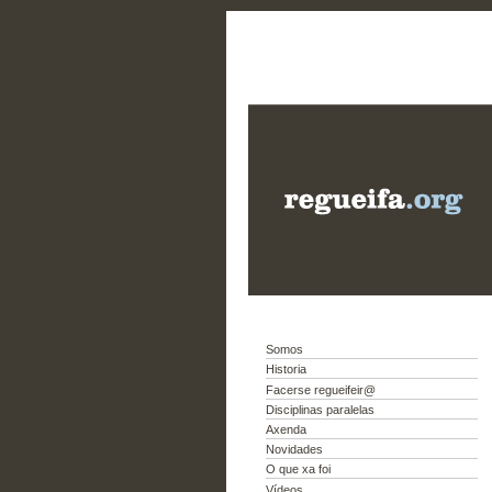
Somos
Historia
Facerse regueifeir@
Disciplinas paralelas
Axenda
Novidades
O que xa foi
Vídeos