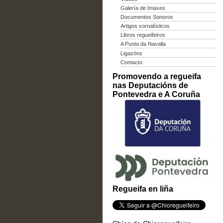
Galería de Imaxes
Documentos Sonoros
Artigos xornalísticos
Libros regueifeiros
A Punta da Navalla
Ligazóns
Contacto
Promovendo a regueifa
nas Deputacións de
Pontevedra e A Coruña
Regueifa en liña