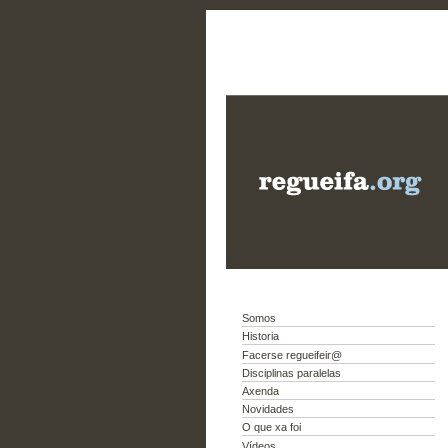
Somos
Historia
Facerse regueifeir@
Disciplinas paralelas
Axenda
Novidades
O que xa foi
Vídeos