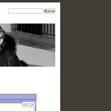
09
/
18