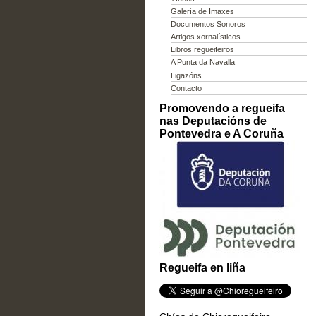
Galería de Imaxes
Documentos Sonoros
Artigos xornalísticos
Libros regueifeiros
A Punta da Navalla
Ligazóns
Contacto
Promovendo a regueifa
nas Deputacións de
Pontevedra e A Coruña
Regueifa en liña