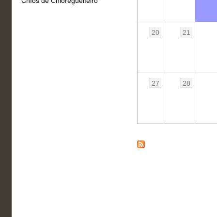
Chíos de Chioregueifeiro
20
21
27
28