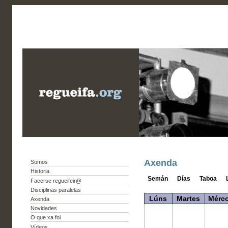
Axenda
Somos
Historia
Semán
Días
Taboa
Facerse regueifeir@
Disciplinas paralelas
Lúns
Martes
Mérco
Axenda
Novidades
O que xa foi
Vídeos