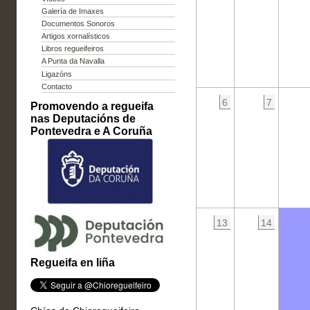
Galería de Imaxes
Documentos Sonoros
Artigos xornalísticos
Libros regueifeiros
A Punta da Navalla
Ligazóns
Contacto
6
7
Promovendo a regueifa
nas Deputacións de
Pontevedra e A Coruña
13
14
Regueifa en liña