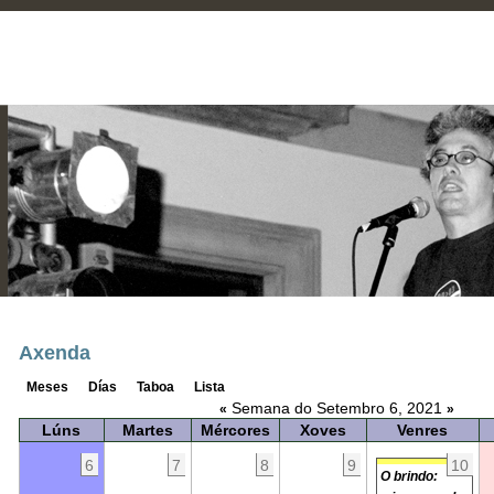
Axenda
Meses
Días
Taboa
Lista
Semana do Setembro 6, 2021
«
»
Lúns
Martes
Mércores
Xoves
Venres
6
7
8
9
10
O brindo: