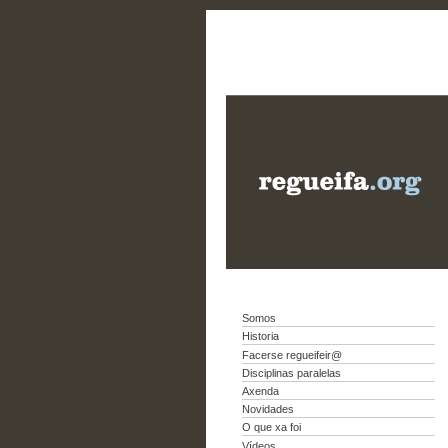
Somos
Historia
Facerse regueifeir@
Disciplinas paralelas
Axenda
Novidades
O que xa foi
Vídeos