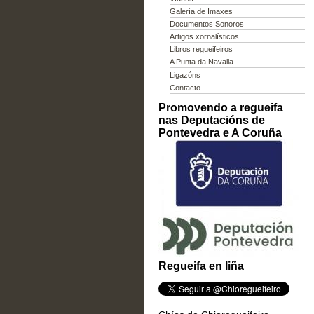
Galería de Imaxes
Documentos Sonoros
Artigos xornalísticos
Libros regueifeiros
A Punta da Navalla
Ligazóns
Contacto
Promovendo a regueifa
nas Deputacións de
Pontevedra e A Coruña
Regueifa en liña