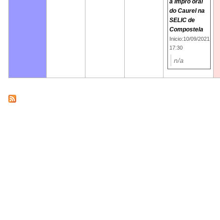
a impro oral
do Caurel na
SELIC de
Compostela
Inicio:10/09/2021
17:30
n/a