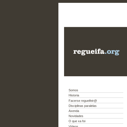
Somos
Historia
Facerse regueifeir@
Disciplinas paralelas
Axenda
Novidades
O que xa foi
Vídeos