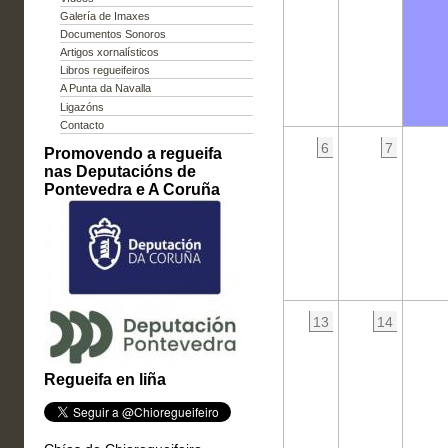
Galería de Imaxes
Documentos Sonoros
Artigos xornalísticos
Libros regueifeiros
A Punta da Navalla
Ligazóns
Contacto
6
7
Promovendo a regueifa
nas Deputacións de
Pontevedra e A Coruña
13
14
Regueifa en liña