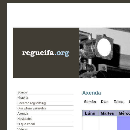
Axenda
Somos
Historia
Semán
Días
Taboa
Facerse regueifeir@
Disciplinas paralelas
Lúns
Martes
Mérco
Axenda
Novidades
O que xa foi
Vídeos