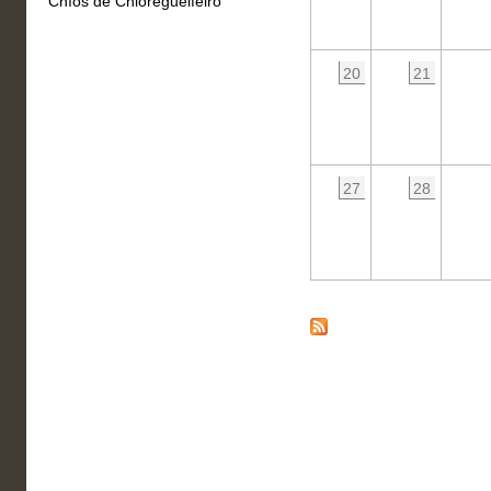
Chíos de Chioregueifeiro
20
21
27
28