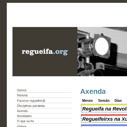
Axenda
Somos
Historia
Meses
Semán
Días
Facerse regueifeir@
Disciplinas paralelas
Regueifa na Revol
Axenda
Novidades
Regueifeirxs na X
O que xa foi
Vídeos