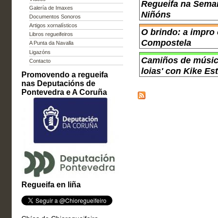
Regueifa na Seman
Galería de Imaxes
Niñóns
Documentos Sonoros
Artigos xornalísticos
O brindo: a impro
Libros regueifeiros
Compostela
A Punta da Navalla
Ligazóns
Camiños de música
Contacto
loias' con Kike Es
Promovendo a regueifa
nas Deputacións de
Pontevedra e A Coruña
Regueifa en liña