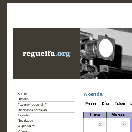
Axenda
Somos
Historia
Meses
Días
Taboa
L
Facerse regueifeir@
Disciplinas paralelas
Lúns
Martes
Axenda
Novidades
23
24
O que xa foi
Vídeos