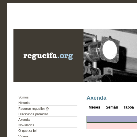
Axenda
Somos
Historia
Meses
Semán
Taboa
Facerse regueifeir@
Disciplinas paralelas
Axenda
Novidades
O que xa foi
Vídeos