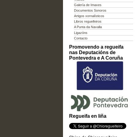
Galería de Imaxes
Documentos Sonoros
Artigos xornalísticos
Libros regueifeiros
A Punta da Navalla
Ligazóns
Contacto
Promovendo a regueifa
nas Deputacións de
Pontevedra e A Coruña
Regueifa en liña