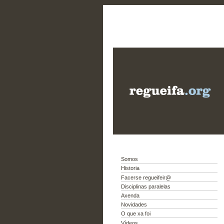
Somos
Historia
Facerse regueifeir@
Disciplinas paralelas
Axenda
Novidades
O que xa foi
Vídeos