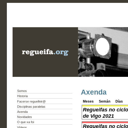
Axenda
Somos
Historia
Meses
Semán
Días
Facerse regueifeir@
Disciplinas paralelas
Regueifas no cicl
Axenda
de Vigo 2021
Novidades
O que xa foi
Regueifas no cicl
Vídeos