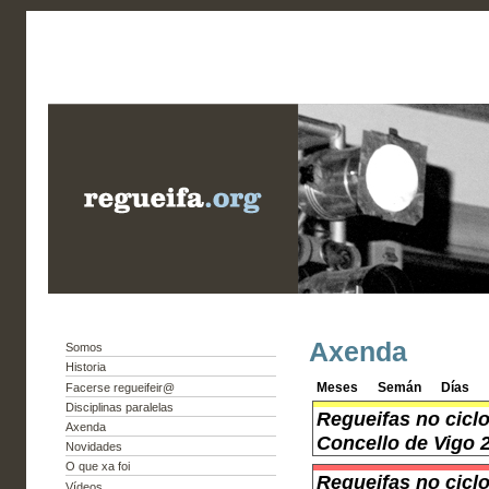
Axenda
Somos
Historia
Meses
Semán
Días
Facerse regueifeir@
Disciplinas paralelas
Regueifas no cicl
Axenda
Concello de Vigo 
Novidades
O que xa foi
Regueifas no cicl
Vídeos