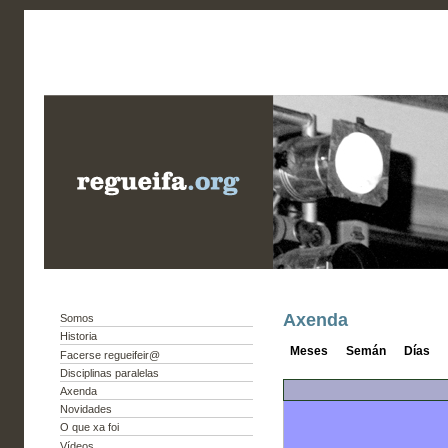
Axenda
Somos
Historia
Meses
Semán
Días
Facerse regueifeir@
Disciplinas paralelas
Axenda
Novidades
O que xa foi
Vídeos