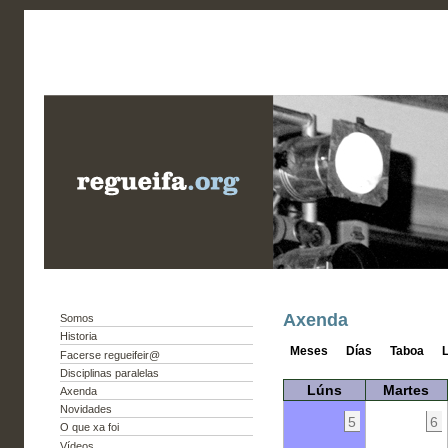
Axenda
Somos
Historia
Meses
Días
Taboa
L
Facerse regueifeir@
Disciplinas paralelas
Lúns
Martes
Axenda
Novidades
5
6
O que xa foi
Vídeos