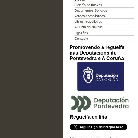
Galería de Imaxes
Documentos Sonoros
Artigos xornalísticos
Libros regueifeiros
A Punta da Navalla
Ligazóns
Contacto
Promovendo a regueifa
nas Deputacións de
Pontevedra e A Coruña
Regueifa en liña