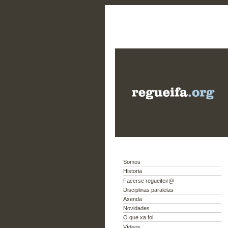
Somos
Historia
Facerse regueifeir@
Disciplinas paralelas
Axenda
Novidades
O que xa foi
Vídeos