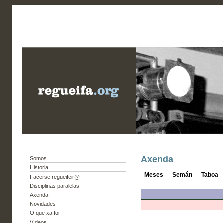
Axenda
Somos
Historia
Meses
Semán
Taboa
Facerse regueifeir@
Disciplinas paralelas
Axenda
Novidades
O que xa foi
Vídeos