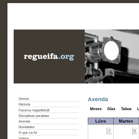
Axenda
Somos
Historia
Meses
Días
Taboa
L
Facerse regueifeir@
Disciplinas paralelas
Lúns
Martes
Axenda
Novidades
7
8
O que xa foi
Vídeos