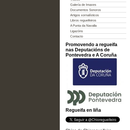
Galería de Imaxes
Documentos Sonoros
Artigos xornalísticos
Libros regueifeiros
A Punta da Navalla
Ligazóns
Contacto
Promovendo a regueifa
nas Deputacións de
Pontevedra e A Coruña
Regueifa en liña