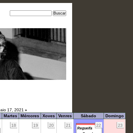
io 17, 2021
»
Martes
Mércores
Xoves
Venres
Sábado
Domingo
18
19
20
21
22
23
Regueifa