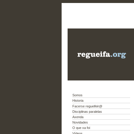
Somos
Historia
Facerse regueifeir@
Disciplinas paralelas
Axenda
Novidades
O que xa foi
Vídeos