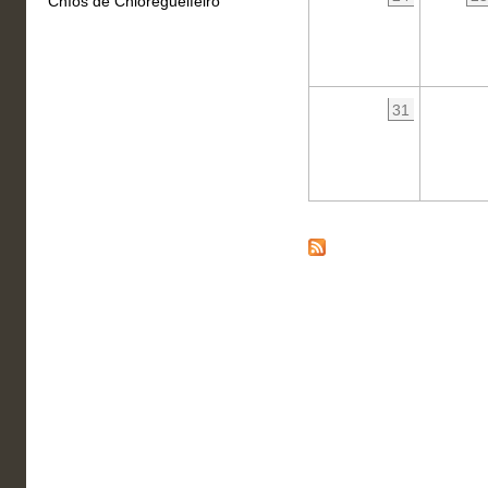
Chíos de Chioregueifeiro
31