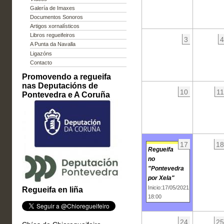
Galería de Imaxes
Documentos Sonoros
Artigos xornalísticos
Libros regueifeiros
3
4
A Punta da Navalla
Ligazóns
Contacto
Promovendo a regueifa
nas Deputacións de
10
11
Pontevedra e A Coruña
17
18
Regueifa
no
"Pontevedra
por Xela"
Inicio:17/05/2021
Regueifa en liña
18:00
24
25