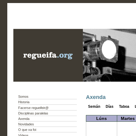
Axenda
Somos
Historia
Semán
Días
Taboa
Facerse regueifeir@
Disciplinas paralelas
Lúns
Martes
Axenda
Novidades
O que xa foi
Vídeos