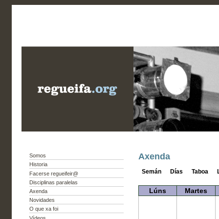
Axenda
Somos
Historia
Semán
Días
Taboa
Facerse regueifeir@
Disciplinas paralelas
Lúns
Martes
Axenda
Novidades
O que xa foi
Vídeos