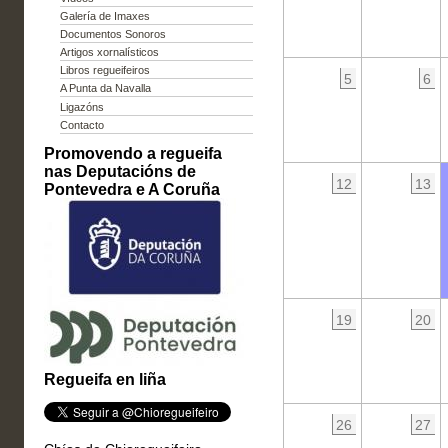
Galería de Imaxes
Documentos Sonoros
Artigos xornalísticos
Libros regueifeiros
5
6
A Punta da Navalla
Ligazóns
Contacto
Promovendo a regueifa
nas Deputacións de
12
13
Pontevedra e A Coruña
19
20
Regueifa en liña
26
27