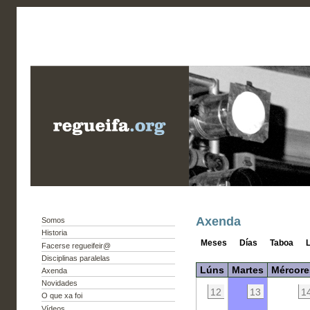
Axenda
Somos
Historia
Meses
Días
Taboa
L
Facerse regueifeir@
Disciplinas paralelas
Lúns
Martes
Mércore
Axenda
Novidades
12
13
1
O que xa foi
Vídeos