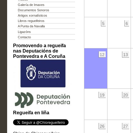
Galería de Imaxes
Documentos Sonoros
Artigos xornalísticos
Libros regueifeiros
5
6
A Punta da Navalla
Ligazóns
Contacto
Promovendo a regueifa
nas Deputacións de
12
13
Pontevedra e A Coruña
19
20
Regueifa en liña
26
27