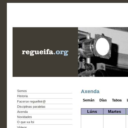
Axenda
Somos
Historia
Semán
Días
Taboa
Facerse regueifeir@
Disciplinas paralelas
Lúns
Martes
Axenda
Novidades
O que xa foi
Vídeos