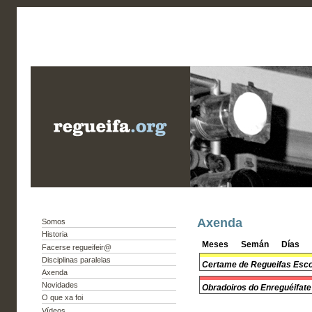
Axenda
Somos
Historia
Meses
Semán
Días
Facerse regueifeir@
Disciplinas paralelas
Certame de Regueifas Esco
Axenda
Novidades
Obradoiros do Enreguéifate
O que xa foi
Vídeos