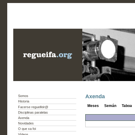
Axenda
Somos
Historia
Meses
Semán
Taboa
Facerse regueifeir@
Disciplinas paralelas
Axenda
Novidades
O que xa foi
Vídeos