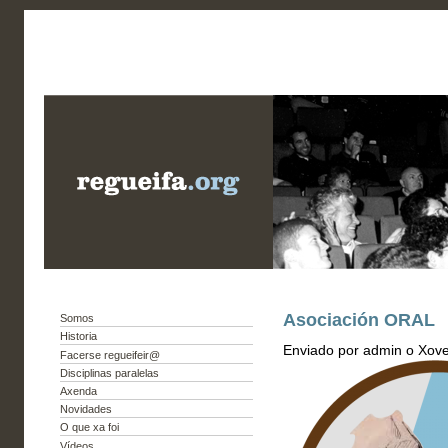
Asociación ORAL
Somos
Historia
Enviado por admin o Xove
Facerse regueifeir@
Disciplinas paralelas
Axenda
Novidades
O que xa foi
Vídeos