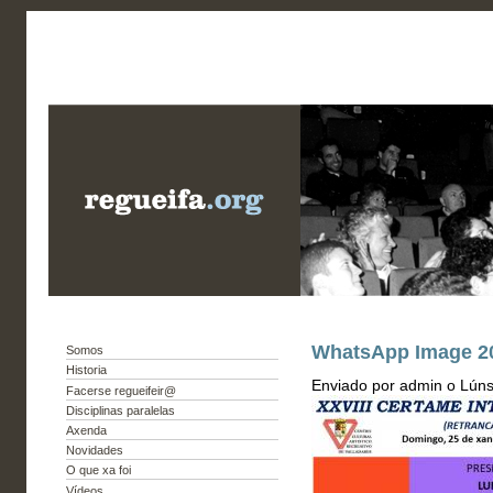
WhatsApp Image 202
Somos
Historia
Enviado por admin o Lúns
Facerse regueifeir@
Disciplinas paralelas
Axenda
Novidades
O que xa foi
Vídeos