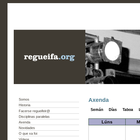
Axenda
Somos
Historia
Semán
Días
Taboa
Facerse regueifeir@
Disciplinas paralelas
Lúns
M
Axenda
Novidades
O que xa foi
Vídeos