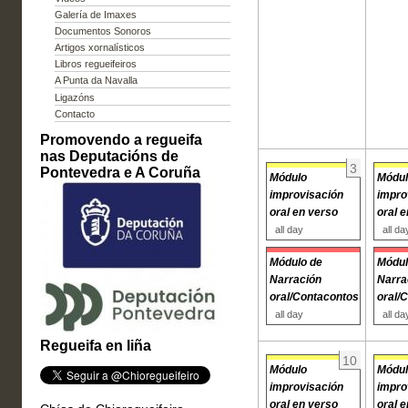
Galería de Imaxes
Documentos Sonoros
Artigos xornalísticos
Libros regueifeiros
A Punta da Navalla
Ligazóns
Contacto
Promovendo a regueifa
nas Deputacións de
3
Pontevedra e A Coruña
Módulo
Módu
improvisación
impro
oral en verso
oral 
all day
all da
Módulo de
Módul
Narración
Narra
oral/Contacontos
oral/
all day
all da
Regueifa en liña
10
Módulo
Módu
improvisación
impro
oral en verso
oral 