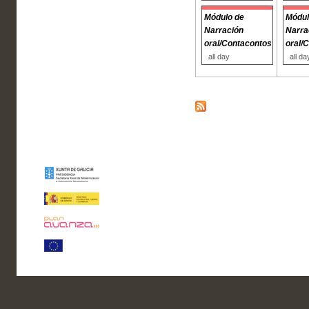
Módulo de
Módul
Narración
Narra
oral/Contacontos
oral/
all day
all da