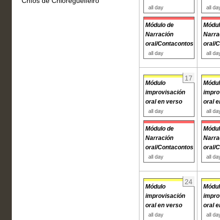
Chíos de Chioregueifeiro
all day
all da
Módulo de
Módul
Narración
Narra
oral/Contacontos
oral/
all day
all da
17
Módulo
Módu
improvisación
impro
oral en verso
oral 
all day
all da
Módulo de
Módul
Narración
Narra
oral/Contacontos
oral/
all day
all da
24
Módulo
Módu
improvisación
impro
oral en verso
oral 
all day
all da