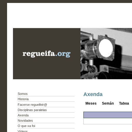
Axenda
Somos
Historia
Meses
Semán
Taboa
Facerse regueifeir@
Disciplinas paralelas
Axenda
Novidades
O que xa foi
Vídeos