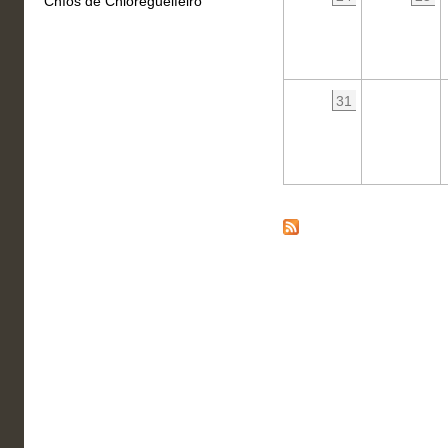
Chíos de Chioregueifeiro
31