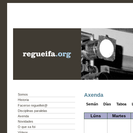
Axenda
Somos
Historia
Semán
Días
Taboa
Facerse regueifeir@
Disciplinas paralelas
Lúns
Martes
Axenda
Novidades
O que xa foi
Vídeos