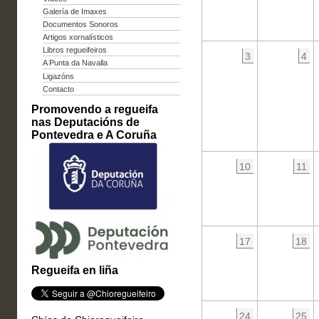
Galería de Imaxes
Documentos Sonoros
Artigos xornalísticos
Libros regueifeiros
3
4
A Punta da Navalla
Ligazóns
Contacto
Promovendo a regueifa
nas Deputacións de
Pontevedra e A Coruña
10
11
17
18
Regueifa en liña
24
25