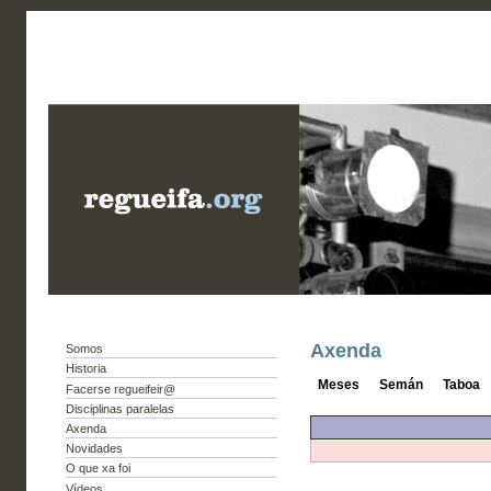
Axenda
Somos
Historia
Meses
Semán
Taboa
Facerse regueifeir@
Disciplinas paralelas
Axenda
Novidades
O que xa foi
Vídeos