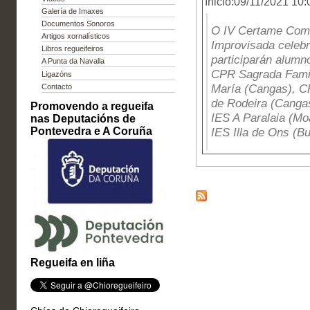
Inicio:09/11/2021 10:
Galería de Imaxes
Documentos Sonoros
O IV Certame Coma
Artigos xornalísticos
Improvisada celebr
Libros regueifeiros
participarán alumn
A Punta da Navalla
CPR Sagrada Fami
Ligazóns
María (Cangas), C
Contacto
de Rodeira (Canga
Promovendo a regueifa
IES A Paralaia (M
nas Deputacións de
Pontevedra e A Coruña
IES Illa de Ons (Bu
Regueifa en liña