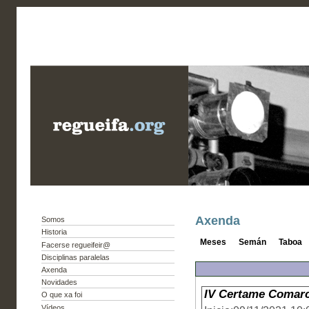
Axenda
Somos
Historia
Meses
Semán
Taboa
Facerse regueifeir@
Disciplinas paralelas
Axenda
Novidades
IV Certame Comarc
O que xa foi
Vídeos