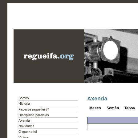
Axenda
Somos
Historia
Meses
Semán
Taboa
Facerse regueifeir@
Disciplinas paralelas
Axenda
Novidades
O que xa foi
Vídeos