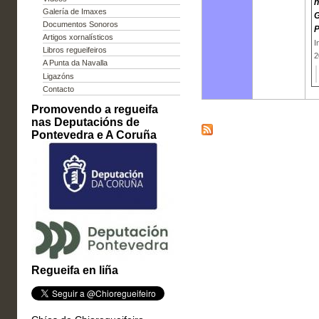
n
Galería de Imaxes
G
Documentos Sonoros
P
Artigos xornalísticos
I
Libros regueifeiros
2
A Punta da Navalla
Ligazóns
Contacto
Promovendo a regueifa
nas Deputacións de
Pontevedra e A Coruña
Regueifa en liña