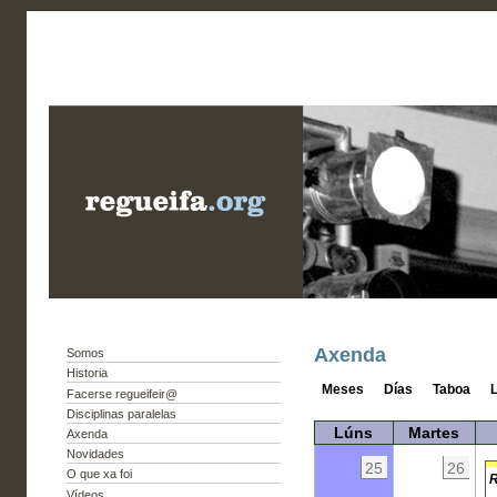
Axenda
Somos
Historia
Meses
Días
Taboa
L
Facerse regueifeir@
Disciplinas paralelas
Lúns
Martes
Axenda
Novidades
25
26
O que xa foi
R
Vídeos