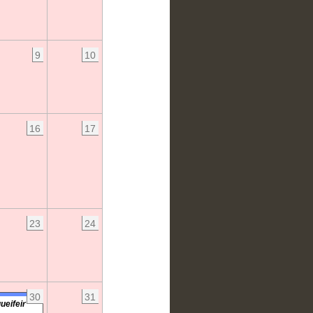
9
10
16
17
23
24
30
31
ueifeir