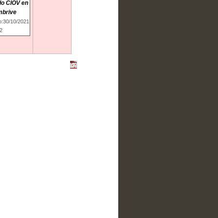
do CIOV en
brive
io:30/10/2021
2