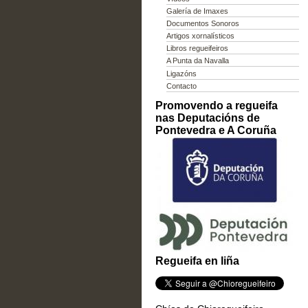
Galería de Imaxes
Documentos Sonoros
Artigos xornalísticos
Libros regueifeiros
A Punta da Navalla
Ligazóns
Contacto
Promovendo a regueifa
nas Deputacións de
Pontevedra e A Coruña
Regueifa en liña