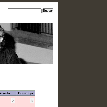
ábado
Domingo
2
3