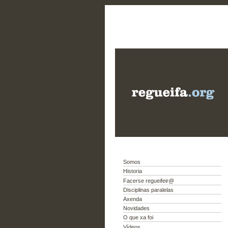
Somos
Historia
Facerse regueifeir@
Disciplinas paralelas
Axenda
Novidades
O que xa foi
Vídeos