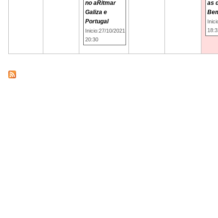
no aRitmar
as 
Galiza e
Bem
Portugal
Inic
18:3
Inicio:27/10/2021
20:30