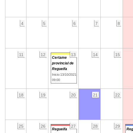
4
5
6
7
8
11
12
13
14
15
Certame
provincial de
Regueifa
Inicio:13/10/2021
09:00
18
19
20
21
22
25
26
27
28
29
Regueifa
Reg