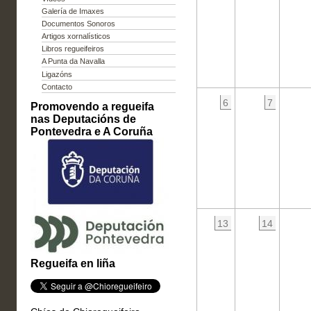
Galería de Imaxes
Documentos Sonoros
Artigos xornalísticos
Libros regueifeiros
A Punta da Navalla
Ligazóns
Contacto
6
7
Promovendo a regueifa
nas Deputacións de
Pontevedra e A Coruña
13
14
Regueifa en liña