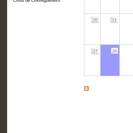
Chíos de Chioregueifeiro
20
21
27
28