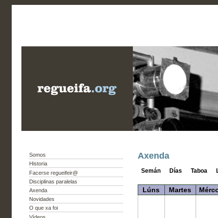
Axenda
Somos
Historia
Semán
Días
Taboa
Facerse regueifeir@
Disciplinas paralelas
Lúns
Martes
Mérco
Axenda
Novidades
O que xa foi
Vídeos