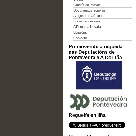
Galería de Imaxes
Documentos Sonoros
Artigos xornalísticos
Libros regueifeiros
A Punta da Navalla
Ligazóns
Contacto
Promovendo a regueifa
nas Deputacións de
Pontevedra e A Coruña
Regueifa en liña