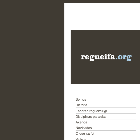
Somos
Historia
Facerse regueifeir@
Disciplinas paralelas
Axenda
Novidades
O que xa foi
Vídeos