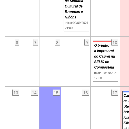
na Semana
Cultural de
Brantuas e
Niñóns
Inicio:02/09/2021
21:00
6
7
8
9
10
O brindo:
a impro oral
do Caurel na
SELIC de
Compostela
Inicio:10/09/2021
17:30
13
14
15
16
17
Ca
de 
'Re
bri
loi
Kik
Ini