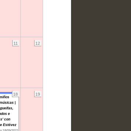
11
12
18
19
miños
músicas |
gueifas,
ndos e
as' con
e Estévez
cio:18/09/2021