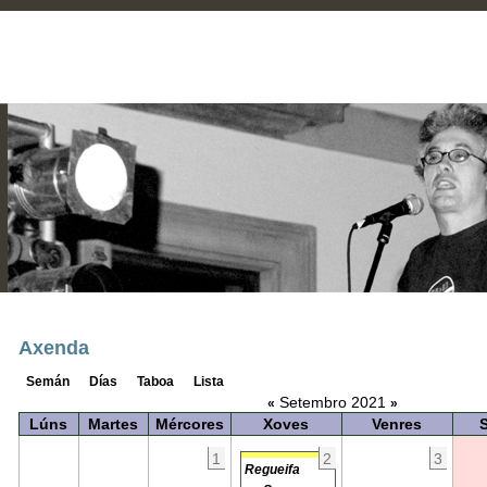
Axenda
Semán
Días
Taboa
Lista
Setembro 2021
«
»
Lúns
Martes
Mércores
Xoves
Venres
1
2
3
Regueifa