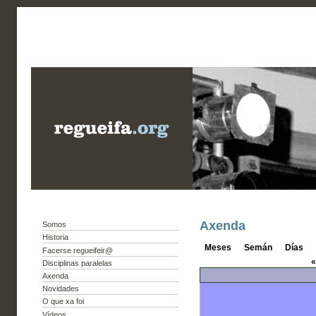
Axenda
Somos
Historia
Meses
Semán
Días
Facerse regueifeir@
«
Disciplinas paralelas
Axenda
Novidades
O que xa foi
Vídeos