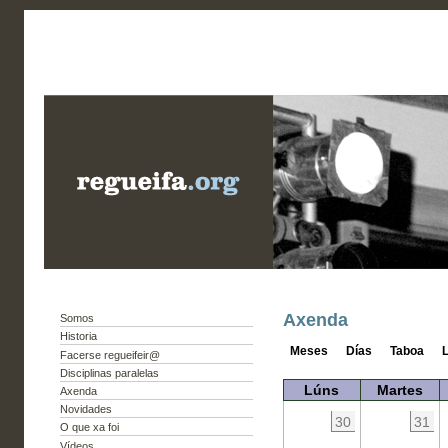
Axenda
Somos
Historia
Meses
Días
Taboa
L
Facerse regueifeir@
Disciplinas paralelas
Lúns
Martes
Axenda
Novidades
30
31
O que xa foi
Vídeos