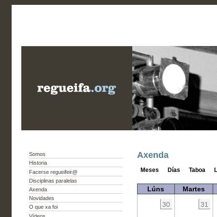
Axenda
Somos
Historia
Meses
Días
Taboa
L
Facerse regueifeir@
Disciplinas paralelas
Lúns
Martes
Axenda
Novidades
30
31
O que xa foi
Vídeos