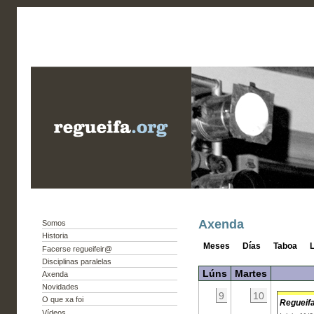
Axenda
Somos
Historia
Meses
Días
Taboa
L
Facerse regueifeir@
Disciplinas paralelas
Lúns
Martes
Axenda
Novidades
9
10
O que xa foi
Regueifa
Vídeos