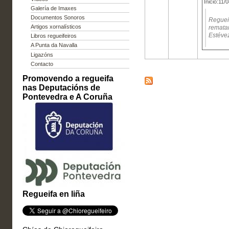
Inicio:11/
Galería de Imaxes
Documentos Sonoros
Regueif
Artigos xornalísticos
rematar
Estéve
Libros regueifeiros
A Punta da Navalla
Ligazóns
Contacto
Promovendo a regueifa
nas Deputacións de
Pontevedra e A Coruña
Regueifa en liña