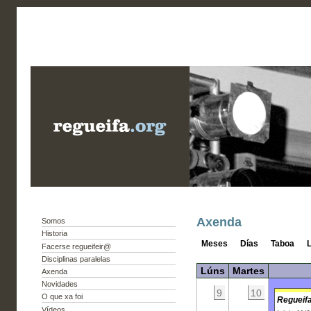
Axenda
Somos
Historia
Meses
Días
Taboa
L
Facerse regueifeir@
Disciplinas paralelas
Lúns
Martes
Axenda
Novidades
9
10
O que xa foi
Regueifa
Vídeos