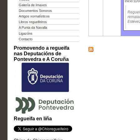
Inicio:11/
Galería de Imaxes
Documentos Sonoros
Regueif
Artigos xornalísticos
rematar
Estéve
Libros regueifeiros
A Punta da Navalla
Ligazóns
Contacto
Promovendo a regueifa
nas Deputacións de
Pontevedra e A Coruña
Regueifa en liña