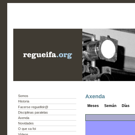
Axenda
Somos
Historia
Meses
Semán
Días
Facerse regueifeir@
Disciplinas paralelas
Axenda
Novidades
O que xa foi
Vídeos