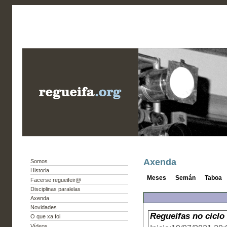
Axenda
Somos
Historia
Meses
Semán
Taboa
Facerse regueifeir@
Disciplinas paralelas
Axenda
Novidades
Regueifas no ciclo
O que xa foi
Vídeos