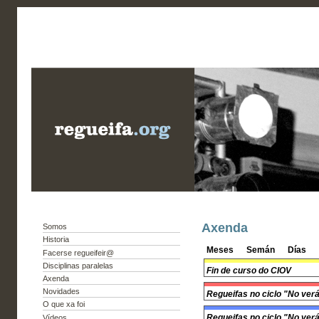
Axenda
Somos
Historia
Meses
Semán
Días
Facerse regueifeir@
Disciplinas paralelas
Fin de curso do CIOV
Axenda
Novidades
Regueifas no ciclo "No ver
O que xa foi
Regueifas no ciclo "No ver
Vídeos