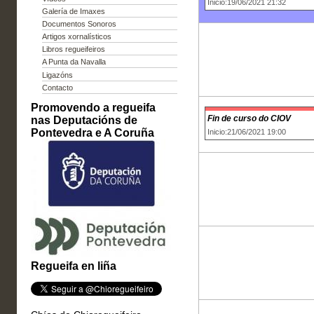
Inicio:19/06/2021 21:32
Galería de Imaxes
Documentos Sonoros
Artigos xornalísticos
Libros regueifeiros
A Punta da Navalla
Ligazóns
Contacto
Promovendo a regueifa
Fin de curso do CIOV
nas Deputacións de
Pontevedra e A Coruña
Inicio:21/06/2021 19:00
Regueifa en liña