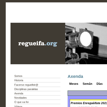
Axenda
Somos
Historia
Meses
Semán
Días
Facerse regueifeir@
Disciplinas paralelas
Axenda
Novidades
O que xa foi
Premios Enreguéifate 202
Vídeos