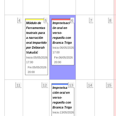
4
5
6
7
8
Módulo de
Improvisaci
Ferramentas
ón oral en
teatrais para
verso-
a narración
regueifa con
oral impartido
Branca Trigo
por Déborah
Inicio:06/05/2026
Vukušić
17:00
Inicio:05/05/2026
Fin:06/05/2026
17:00
20:00
Fin:05/05/2026
20:00
11
12
13
14
15
Improvisa
ción oral en
verso-
regueifa con
Branca Trigo
Inicio:13/05/2026