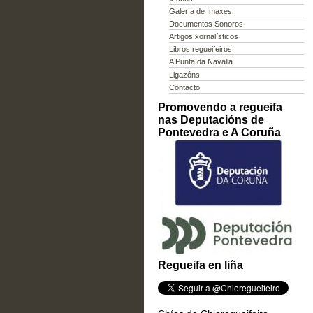
Galería de Imaxes
Documentos Sonoros
Artigos xornalísticos
Libros regueifeiros
A Punta da Navalla
Ligazóns
Contacto
Promovendo a regueifa
nas Deputacións de
Pontevedra e A Coruña
Regueifa en liña