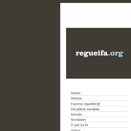
Somos
Historia
Facerse regueifeir@
Disciplinas paralelas
Axenda
Novidades
O que xa foi
Vídeos